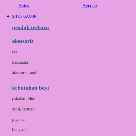
Asics
Aveeno
SITUS GACOR
produk terbaru
aksesoris
tas
kacamata
aksesoris rambut
kebutuhan bayi
pakaian tidur
set & terusan
piyama
bodysuits