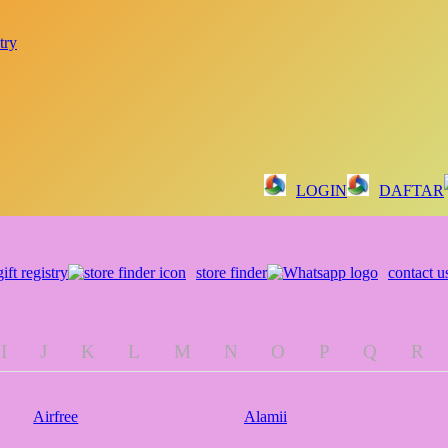
try
LOGIN
DAFTAR
gift registry
store finder
contact u
I
J
K
L
M
N
O
P
Q
R
Airfree
Alamii