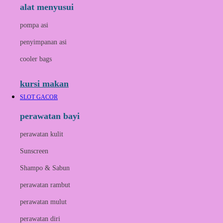
alat menyusui
pompa asi
penyimpanan asi
cooler bags
kursi makan
SLOT GACOR
perawatan bayi
perawatan kulit
Sunscreen
Shampo & Sabun
perawatan rambut
perawatan mulut
perawatan diri