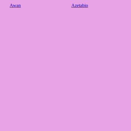
Awan
Azetabio